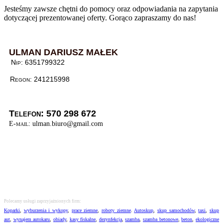
Jesteśmy zawsze chętni do pomocy oraz odpowiadania na zapytania
dotyczącej prezentowanej oferty. Gorąco zapraszamy do nas!
ULMAN DARIUSZ MAŁEK
Nip: 6351799322
Regon: 241215998
Telefon: 570 298 672
E-mail:
ulman.biuro@gmail.com
Polecamy usługi zaprzyjażnionych firm:
Koparki
,
wyburzenia i wykopy
,
prace ziemne
,
roboty ziemne
.
Autoskup
,
skup samochodów
,
taxi
,
skup
aut
,
wynajem autokaru
,
obiady
,
kasy fiskalne
,
dezynfekcja
,
szamba
,
szamba betonowe
,
beton
,
ekologiczne