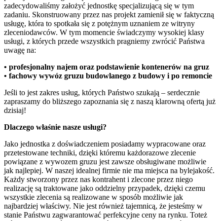
zadecydowaliśmy założyć jednostkę specjalizującą się w tym
zadaniu. Skonstruowany przez nas projekt zamienił się w faktyczną
usługę, która to spotkała się z potężnym uznaniem ze witryny
zleceniodawców. W tym momencie świadczymy wysokiej klasy
usługi, z których przede wszystkich pragniemy zwrócić Państwa
uwagę na:
• profesjonalny najem oraz podstawienie kontenerów na gruz
• fachowy wywóz gruzu budowlanego z budowy i po remoncie
Jeśli to jest zakres usług, których Państwo szukają – serdecznie
zapraszamy do bliższego zapoznania się z naszą klarowną ofertą już
dzisiaj!
Dlaczego właśnie nasze usługi?
Jako jednostka z doświadczeniem posiadamy wypracowane oraz
przetestowane techniki, dzięki któremu każdorazowe zlecenie
powiązane z wywozem gruzu jest zawsze obsługiwane możliwie
jak najlepiej. W naszej idealnej firmie nie ma miejsca na bylejakość.
Każdy stworzony przez nas kontrahent i zlecone przez niego
realizację są traktowane jako oddzielny przypadek, dzięki czemu
wszystkie zlecenia są realizowane w sposób możliwie jak
najbardziej właściwy. Nie jest również tajemnicą, że jesteśmy w
stanie Państwu zagwarantować perfekcyjne ceny na rynku. Toteż