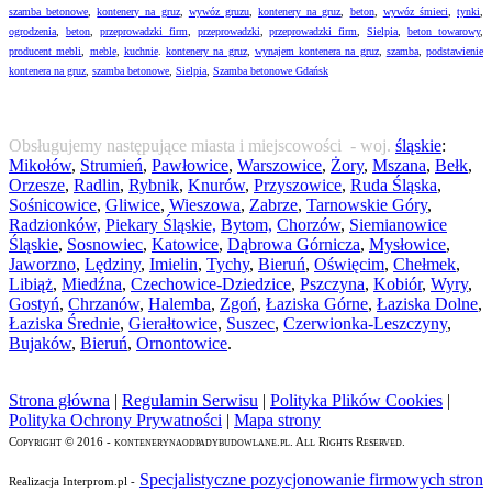
szamba betonowe
,
kontenery na gruz
,
wywóz gruzu
,
kontenery na gruz
,
beton
,
wywóz śmieci
,
tynki
,
ogrodzenia
,
beton
,
przeprowadzki firm
,
przeprowadzki
,
przeprowadzki firm
,
Sielpia
,
beton towarowy
,
producent mebli
,
meble
,
kuchnie
.
kontenery na gruz
,
wynajem kontenera na gruz
,
szamba
,
podstawienie
kontenera na gruz
,
szamba betonowe
,
Sielpia
,
Szamba betonowe Gdańsk
Obsługujemy następujące miasta i miejscowości - woj.
śląskie
:
Mikołów
,
Strumień
,
Pawłowice
,
Warszowice
,
Żory
,
Mszana
,
Bełk
,
Orzesze
,
Radlin
,
Rybnik
,
Knurów
,
Przyszowice
,
Ruda Śląska
,
Sośnicowice
,
Gliwice
,
Wieszowa
,
Zabrze
,
Tarnowskie Góry
,
Radzionków,
Piekary Śląskie,
Bytom,
Chorzów
,
Siemianowice
Śląskie
,
Sosnowiec
,
Katowice
,
Dąbrowa Górnicza
,
Mysłowice
,
Jaworzno
,
Lędziny
,
Imielin
,
Tychy
,
Bieruń
,
Oświęcim
,
Chełmek
,
Libiąż
,
Miedźna
,
Czechowice-Dziedzice
,
Pszczyna
,
Kobiór
,
Wyry
,
Gostyń
,
Chrzanów
,
Halemba
,
Zgoń
,
Łaziska Górne
,
Łaziska Dolne
,
Łaziska Średnie
,
Gierałtowice
,
Suszec
,
Czerwionka-Leszczyny
,
Bujaków
,
Bieruń
,
Ornontowice
.
Strona główna
|
Regulamin Serwisu
|
Polityka Plików Cookies
|
Polityka Ochrony Prywatności
|
Mapa strony
Copyright © 2016 - kontenerynaodpadybudowlane.pl. All Rights Reserved.
Specjalistyczne pozycjonowanie firmowych stron
Realizacja Interprom.pl -