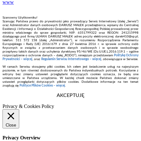
www
Szanowny Użytkowniku!
Szanując Państwa prawo do prywatności jako prowadzący Serwis Internetowy (dalej „Serwis”)
oraz Administrator danych osobowych DARIUSZ MAŁEK przedsiębiorca, wpisany do Centralnej
Ewidencji i Informacji o Działalności Gospodarczej Rzeczypospolitej Polskiej prowadzonej przez
ministra właściwego do spraw gospodarki, NIP: 6351799322 oraz REGON: 241215998
działającego pod firmą ULMAN DARIUSZ MAŁEK adres poczty elektronicznej: darek410@vp.pl,
telefon: 511 572 158 (dalej „Administrator”), w rozumieniu Rozporządzenia Parlamentu
Europejskiego i Rady (UE) 2016/679 z dnia 27 kwietnia 2016 r. w sprawie ochrony osób
fizycznych w związku z przetwarzaniem danych osobowych i w sprawie swobodnego
przepływu takich danych oraz uchylenia dyrektywy 95/46/WE (Dz.U.UE.L.2016.119.1 – ogólne
rozporządzenie o ochronie danych – dalej „RODO”), niniejszym przedstawiam
Politykę Ochrony
Prywatności – więcej
, oraz
Regulamin Serwisu Internetowego – więcej
, obowiązujące w Serwisie.
W ramach Serwisu stosujemy pliki cookies. Ich celem jest świadczenie usług na najwyższym
poziomie, w tym również dostosowanych do Państwa indywidualnych potrzeb. Korzystanie z
witryny bez zmiany ustawień przeglądarki dotyczących cookies oznacza, że będą one
umieszczane w Państwa urządzeniu. W każdej chwili możecie Państwo dokonać zmiany
ustawień przeglądarki dotyczących plików cookies. Dodatkowe informacje na ten temat
znajdują się
Polityce Plików Cookies – więcej
.
AKCEPTUJĘ
Privacy & Cookies Policy
Close
Privacy Overview