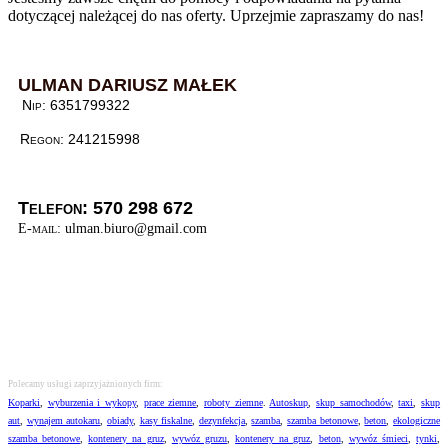
dotyczącej należącej do nas oferty. Uprzejmie zapraszamy do nas!
ULMAN DARIUSZ MAŁEK
Nip: 6351799322
Regon: 241215998
Telefon: 570 298 672
E-mail:
ulman.biuro@gmail.com
Polecamy usługi zaprzyjażnionych firm:
Koparki
,
wyburzenia i wykopy
,
prace ziemne
,
roboty ziemne
.
Autoskup
,
skup samochodów
,
taxi
,
skup
aut
,
wynajem autokaru
,
obiady
,
kasy fiskalne
,
dezynfekcja
,
szamba
,
szamba betonowe
,
beton
,
ekologiczne
szamba betonowe
,
kontenery na gruz
,
wywóz gruzu
,
kontenery na gruz
,
beton
,
wywóz śmieci
,
tynki
,