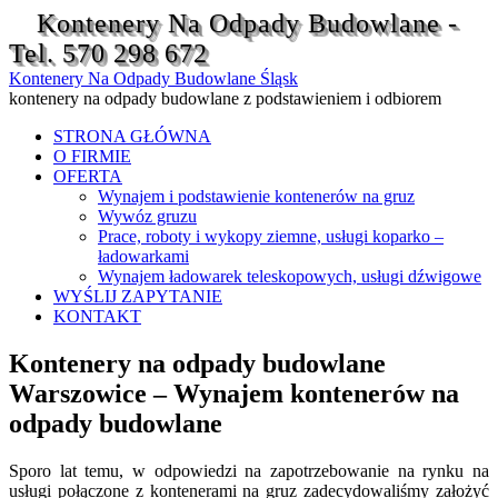
Kontenery Na Odpady Budowlane -
Tel. 570 298 672
Kontenery Na Odpady Budowlane Śląsk
kontenery na odpady budowlane z podstawieniem i odbiorem
STRONA GŁÓWNA
O FIRMIE
OFERTA
Wynajem i podstawienie kontenerów na gruz
Wywóz gruzu
Prace, roboty i wykopy ziemne, usługi koparko –
ładowarkami
Wynajem ładowarek teleskopowych, usługi dźwigowe
WYŚLIJ ZAPYTANIE
KONTAKT
Kontenery na odpady budowlane
Warszowice – Wynajem kontenerów na
odpady budowlane
Sporo lat temu, w odpowiedzi na zapotrzebowanie na rynku na
usługi połączone z kontenerami na gruz zadecydowaliśmy założyć