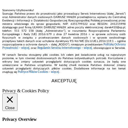
Szanowny Użytkowniku!
Szanując Państwa prawo do prywatności jako prowadzący Serwis Internetowy (dalej „Serwis”)
oraz Administrator danych osobowych DARIUSZ MAŁEK przedsiębiorca, wpisany do Centralnej
Ewidencji i Informacji o Działalności Gospodarczej Rzeczypospolitej Polskiej prowadzonej przez
ministra właściwego do spraw gospodarki, NIP: 6351799322 oraz REGON: 241215998
działającego pod firmą ULMAN DARIUSZ MAŁEK adres poczty elektronicznej: darek410@vp.pl,
telefon: 511 572 158 (dalej „Administrator”), w rozumieniu Rozporządzenia Parlamentu
Europejskiego i Rady (UE) 2016/679 z dnia 27 kwietnia 2016 r. w sprawie ochrony osób
fizycznych w związku z przetwarzaniem danych osobowych i w sprawie swobodnego
przepływu takich danych oraz uchylenia dyrektywy 95/46/WE (Dz.U.UE.L.2016.119.1 – ogólne
rozporządzenie o ochronie danych – dalej „RODO”), niniejszym przedstawiam
Politykę Ochrony
Prywatności – więcej
, oraz
Regulamin Serwisu Internetowego – więcej
, obowiązujące w Serwisie.
W ramach Serwisu stosujemy pliki cookies. Ich celem jest świadczenie usług na najwyższym
poziomie, w tym również dostosowanych do Państwa indywidualnych potrzeb. Korzystanie z
witryny bez zmiany ustawień przeglądarki dotyczących cookies oznacza, że będą one
umieszczane w Państwa urządzeniu. W każdej chwili możecie Państwo dokonać zmiany
ustawień przeglądarki dotyczących plików cookies. Dodatkowe informacje na ten temat
znajdują się
Polityce Plików Cookies – więcej
.
AKCEPTUJĘ
Privacy & Cookies Policy
Close
Privacy Overview