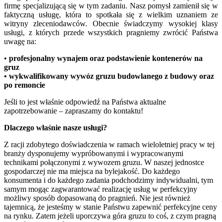
firmę specjalizującą się w tym zadaniu. Nasz pomysł zamienił się w
faktyczną usługę, która to spotkała się z wielkim uznaniem ze
witryny zleceniodawców. Obecnie świadczymy wysokiej klasy
usługi, z których przede wszystkich pragniemy zwrócić Państwa
uwagę na:
•
profesjonalny wynajem oraz podstawienie kontenerów na
gruz
• wykwalifikowany wywóz gruzu budowlanego z budowy oraz
po remoncie
Jeśli to jest właśnie odpowiedź na Państwa aktualne
zapotrzebowanie – zapraszamy do kontaktu!
Dlaczego właśnie nasze usługi?
Z racji zdobytego doświadczenia w ramach wieloletniej pracy w tej
branży dysponujemy wypróbowanymi i wypracowanymi
technikami połączonymi z wywozem gruzu. W naszej jednostce
gospodarczej nie ma miejsca na bylejakość. Do każdego
konsumenta i do każdego zadania podchodzimy indywidualni, tym
samym mogąc zagwarantować realizację usług w perfekcyjny
możliwy sposób dopasowaną do pragnień. Nie jest również
tajemnicą, że jesteśmy w stanie Państwu zapewnić perfekcyjne ceny
na rynku. Zatem jeżeli uporczywa góra gruzu to coś, z czym pragną