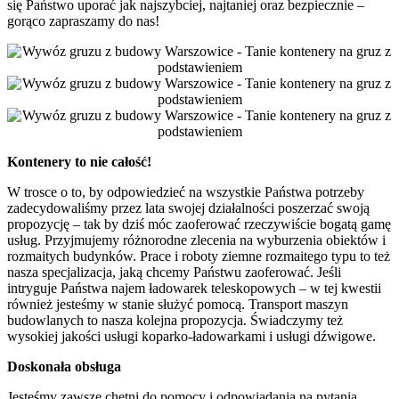
się Państwo uporać jak najszybciej, najtaniej oraz bezpiecznie –
gorąco zapraszamy do nas!
Kontenery to nie całość!
W trosce o to, by odpowiedzieć na wszystkie Państwa potrzeby
zadecydowaliśmy przez lata swojej działalności poszerzać swoją
propozycję – tak by dziś móc zaoferować rzeczywiście bogatą gamę
usług. Przyjmujemy różnorodne zlecenia na wyburzenia obiektów i
rozmaitych budynków. Prace i roboty ziemne rozmaitego typu to też
nasza specjalizacja, jaką chcemy Państwu zaoferować. Jeśli
intryguje Państwa najem ładowarek teleskopowych – w tej kwestii
również jesteśmy w stanie służyć pomocą. Transport maszyn
budowlanych to nasza kolejna propozycja. Świadczymy też
wysokiej jakości usługi koparko-ładowarkami i usługi dźwigowe.
Doskonała obsługa
Jesteśmy zawsze chętni do pomocy i odpowiadania na pytania