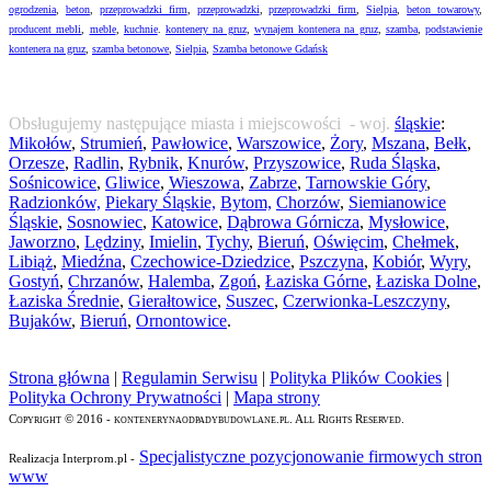
ogrodzenia
,
beton
,
przeprowadzki firm
,
przeprowadzki
,
przeprowadzki firm
,
Sielpia
,
beton towarowy
,
producent mebli
,
meble
,
kuchnie
.
kontenery na gruz
,
wynajem kontenera na gruz
,
szamba
,
podstawienie
kontenera na gruz
,
szamba betonowe
,
Sielpia
,
Szamba betonowe Gdańsk
Obsługujemy następujące miasta i miejscowości - woj.
śląskie
:
Mikołów
,
Strumień
,
Pawłowice
,
Warszowice
,
Żory
,
Mszana
,
Bełk
,
Orzesze
,
Radlin
,
Rybnik
,
Knurów
,
Przyszowice
,
Ruda Śląska
,
Sośnicowice
,
Gliwice
,
Wieszowa
,
Zabrze
,
Tarnowskie Góry
,
Radzionków,
Piekary Śląskie,
Bytom,
Chorzów
,
Siemianowice
Śląskie
,
Sosnowiec
,
Katowice
,
Dąbrowa Górnicza
,
Mysłowice
,
Jaworzno
,
Lędziny
,
Imielin
,
Tychy
,
Bieruń
,
Oświęcim
,
Chełmek
,
Libiąż
,
Miedźna
,
Czechowice-Dziedzice
,
Pszczyna
,
Kobiór
,
Wyry
,
Gostyń
,
Chrzanów
,
Halemba
,
Zgoń
,
Łaziska Górne
,
Łaziska Dolne
,
Łaziska Średnie
,
Gierałtowice
,
Suszec
,
Czerwionka-Leszczyny
,
Bujaków
,
Bieruń
,
Ornontowice
.
Strona główna
|
Regulamin Serwisu
|
Polityka Plików Cookies
|
Polityka Ochrony Prywatności
|
Mapa strony
Copyright © 2016 - kontenerynaodpadybudowlane.pl. All Rights Reserved.
Specjalistyczne pozycjonowanie firmowych stron
Realizacja Interprom.pl -
www